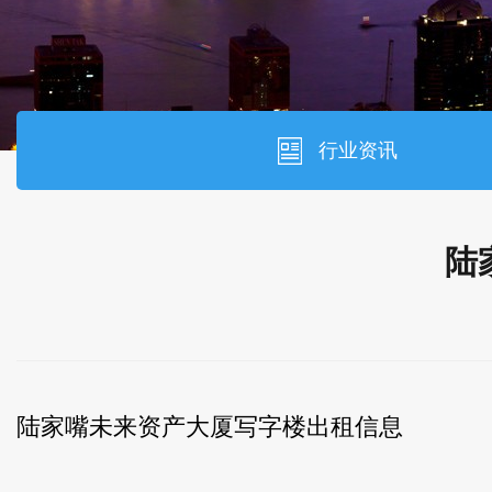
行业资讯
陆
陆家嘴未来资产大厦写字楼出租信息