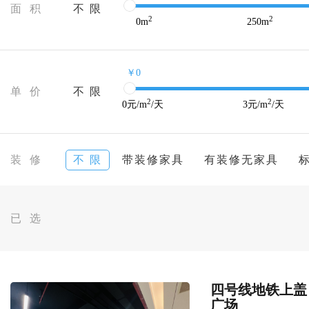
面 积
不 限
2
2
0
m
250
m
￥0
单 价
不 限
2
2
0
元/m
/天
3
元/m
/天
装 修
不 限
带装修家具
有装修无家具
已 选
四号线地铁上盖
广场