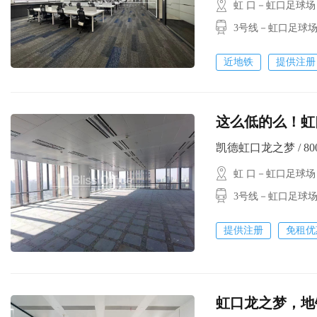
虹 口－虹口足球场
3号线－虹口足球场
近地铁
提供注册
这么低的么！虹口
凯德虹口龙之梦 / 800㎡
虹 口－虹口足球场
3号线－虹口足球场
提供注册
免租优
虹口龙之梦，