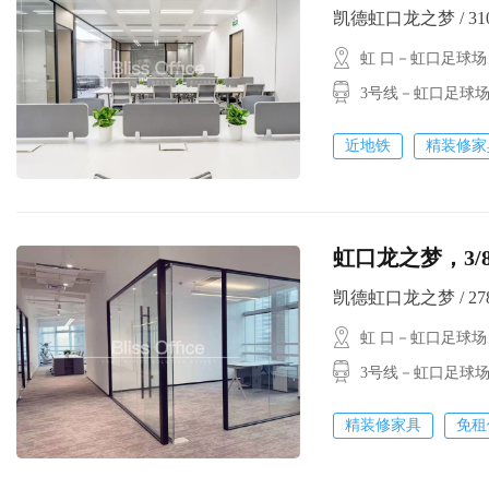
凯德虹口龙之梦 / 310㎡
虹 口－虹口足球场
3号线－虹口足球场
近地铁
精装修家
虹口龙之梦，3
凯德虹口龙之梦 / 278㎡
虹 口－虹口足球场
3号线－虹口足球场
精装修家具
免租