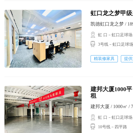
虹口龙之梦甲级
凯德虹口龙之梦 / 189㎡
虹 口－虹口足球场
3号线－虹口足球场
精装修家具
提供
建邦大厦1000平 
租
建邦大厦 / 1000㎡ / 
虹 口－虹口足球场
10号线－四平路