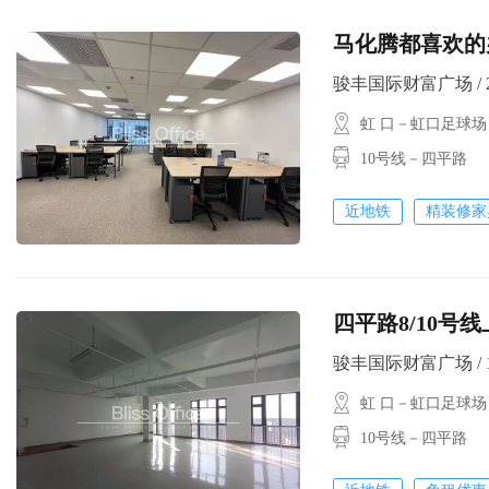
马化腾都喜欢的
骏丰国际财富广场 / 220
虹 口－虹口足球场
10号线－四平路
近地铁
精装修家
四平路8/10号
骏丰国际财富广场 / 190
虹 口－虹口足球场
10号线－四平路