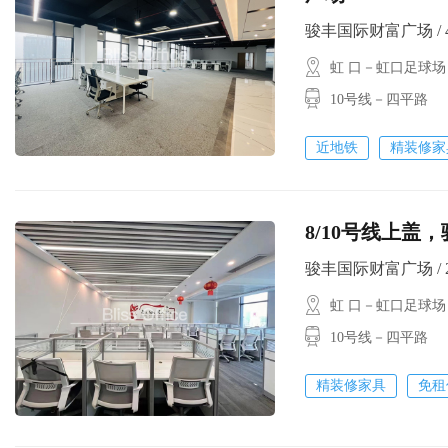
骏丰国际财富广场 / 450
虹 口－虹口足球场
10号线－四平路
近地铁
精装修家
8/10号线上盖
骏丰国际财富广场 / 290
虹 口－虹口足球场
10号线－四平路
精装修家具
免租