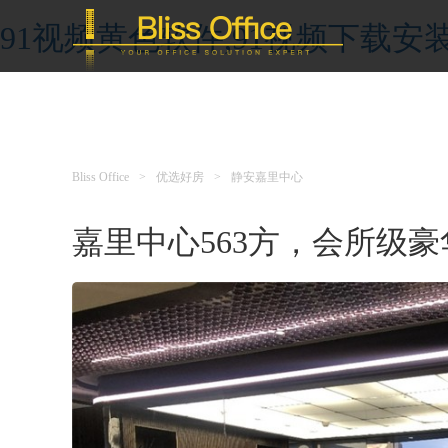
91视频黄色软件,91视频下载安装
Bliss Office
>
优选好房
>
静安嘉里中心
嘉里中心563方，会所级