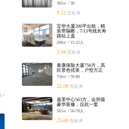
303㎡ / 30
9.22
万元/月
宝华大厦200平出租，精
装带隔断，7/13号线长寿
路站上盖
200㎡ / 15-22人
3.04
万元/月
泰康保险大厦756方，高
区景色优美，户型方正
756㎡ / 70-80
22.08
万元/月
 >
嘉里中心563方，会所级
豪华装修，仅此一套
563㎡ / 50-70人
25.69
万元/月