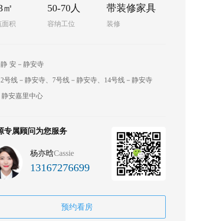
63㎡
50-70人
带装修家具
筑面积
容纳工位
装修
静 安－静安寺
2号线－静安寺、7号线－静安寺、14号线－静安寺
静安嘉里中心
源专属顾问为您服务
杨亦晗
Cassie
13167276699
预约看房