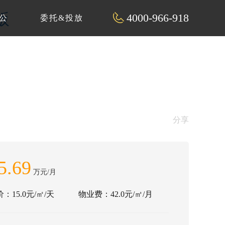
版
4000-966-918
公
委托&投放
分享
5.69
万元/月
：15.0元/㎡/天
物业费：42.0元/㎡/月