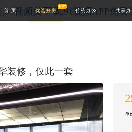
,91视频黄下载,91视频APP免费
首 页
优选好房
传统办公
共享办
豪华装修，仅此一套
2
单价