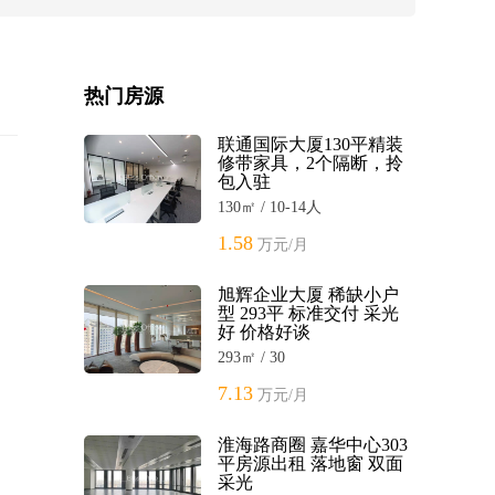
热门房源
联通国际大厦130平精装
修带家具，2个隔断，拎
包入驻
130㎡ / 10-14人
1.58
万元/月
旭辉企业大厦 稀缺小户
型 293平 标准交付 采光
好 价格好谈
293㎡ / 30
7.13
万元/月
淮海路商圈 嘉华中心303
平房源出租 落地窗 双面
采光