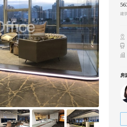
5
建
房