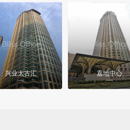
兴业太古汇
嘉地中心