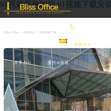
91视频黄色软件,91视频下载安装
4000-966-918
Bliss Office
>
传统办公
>
恒基688广场
首 页
优选好房
传统办公
共享办公
委托&投放