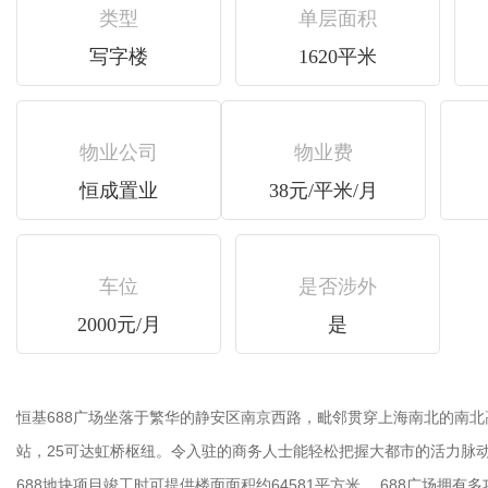
类型
单层面积
写字楼
1620平米
物业公司
物业费
恒成置业
38元/平米/月
车位
是否涉外
2000元/月
是
恒基688广场坐落于繁华的静安区南京西路，毗邻贯穿上海南北的南北高架下匝口
站，25可达虹桥枢纽。令入驻的商务人士能轻松把握大都市的活力脉
688地块项目竣工时可提供楼面面积约64581平方米。 688广场拥有多功