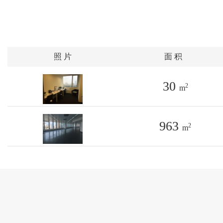
照 片
面 积
30
2
m
963
2
m