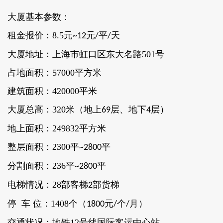
大厦基本参数：
租金报价：8.5元
元
平
天
~12
/
/
大厦地址：上海市虹口区东大名路501号
占地面积：57000平方米
建筑面积：420000平米
大厦总高：320米（地上
层、地下
层）
69
4
地上面积：249832平方米
整层面积：2300平
平
~2800
分割面积：236平
平
~2800
电梯情况：28部客梯
部货梯
2
停 车 位：1408个（
元
个
月）
1800
/
/
交通状况：地铁12号线国际客运中心站