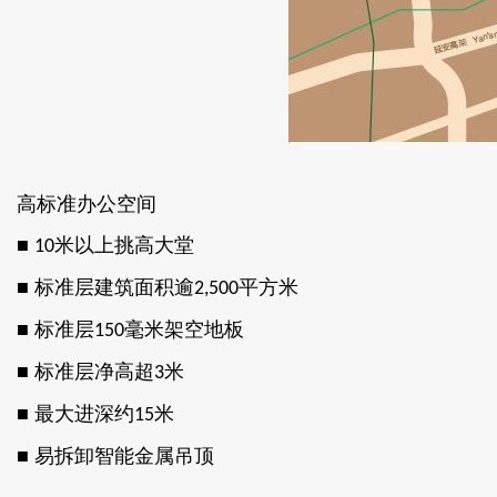
高标准办公空间
■
米以上挑高大堂
10
■ 标准层建筑面积逾
平方米
2,500
■ 标准层
毫米架空地板
150
■ 标准层净高超
米
3
■ 最大进深约
米
15
■ 易拆卸智能金属吊顶