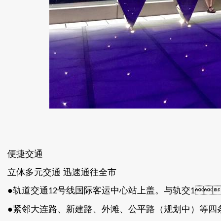
便捷交通
立体多元交通 迅速通往全市
●轨道交通
号线国际客运中心站上盖。与轨交

12
1
●紧邻大连路、新建路、外滩、公平路（规划中）等