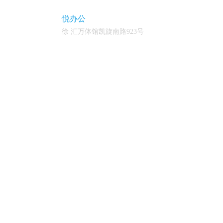
悦办公
徐 汇万体馆凯旋南路923号