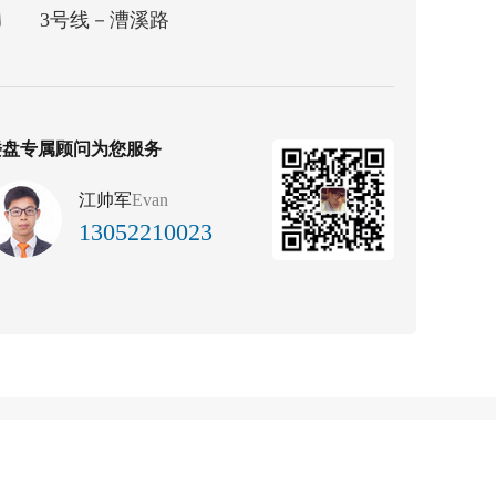
3号线－漕溪路
楼盘专属顾问为您服务
江帅军
Evan
13052210023