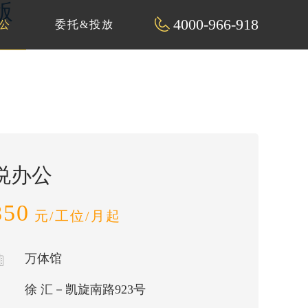
版
4000-966-918
公
委托&投放
悦办公
850
元/工位/月起
万体馆
徐 汇－凯旋南路923号