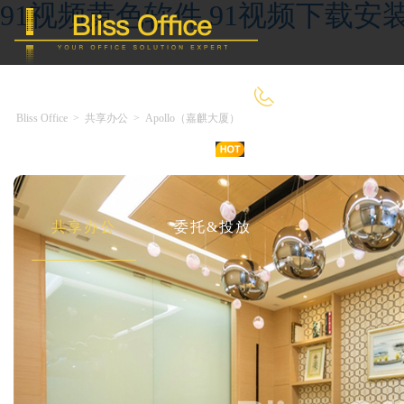
91视频黄色软件,91视频下载安装
4000-966-918
Bliss Office
>
共享办公
>
Apollo（嘉麒大厦）
首 页
优选好房
传统办公
共享办公
委托&投放