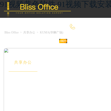
91视频黄色软件,91视频下载安装
4000-966-918
Bliss Office
>
共享办公
>
KUMA(华狮广场)
首 页
优选好房
传统办公
共享办公
委托&投放