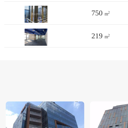
750
2
m
219
2
m