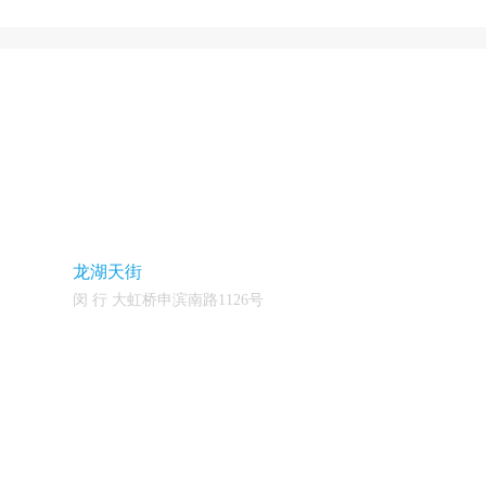
龙湖天街
闵 行 大虹桥申滨南路1126号