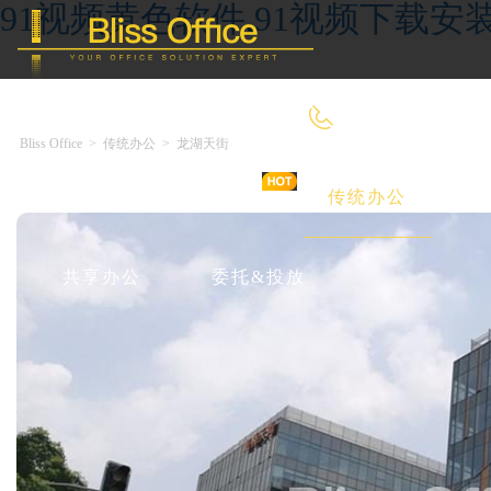
91视频黄色软件,91视频下载安装
4000-966-918
Bliss Office
>
传统办公
>
龙湖天街
首 页
优选好房
传统办公
共享办公
委托&投放