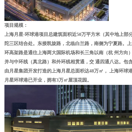
项目规模：
上海月星·环球港项目总建筑面积近50万平方米（其中地上部分近30万平
陀三区结合处。东接凯旋路，北临白兰路，南侧为宁夏路
环高架路是通往上海两大国际机场和长三角以南（杭 州方向）
并与中环线（真北路）和外环线相贯通，交 通四通八达。包含五
由月星集团开发打造的上海月星总面积达48万㎡， 上海环球港已于
月星环球港已开业，拥有3万㎡屋顶花园。