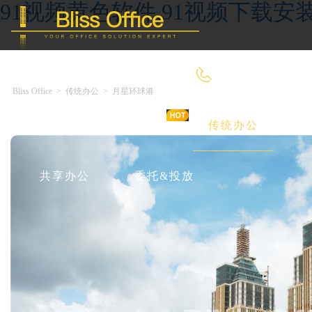
91视频黄色软件,91视频下载安装
4000-966-918
Bliss Office
>
传统办公
>
月星环球港
首 页
优选好房
传统办公
共享办公
委托&投放