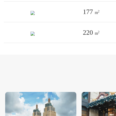
177
2
m
220
2
m