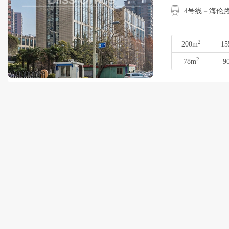
4号线－海伦
2
200m
15
2
78m
9