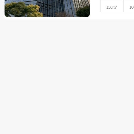
2
150m
10