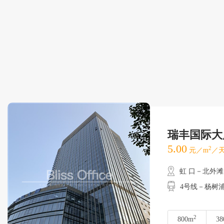
瑞丰国际大
5.00
2
元／m
／天
虹 口－北外滩
4号线－杨树
2
800m
38