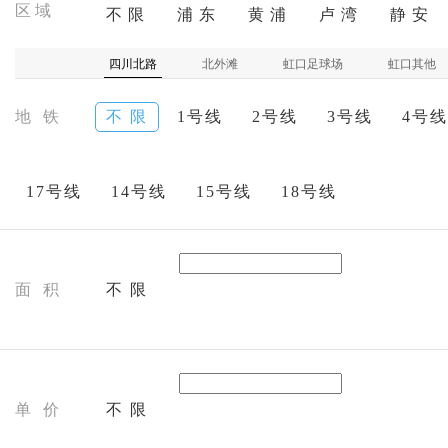
区域
不 限
浦 东
黄 浦
卢 湾
静 安
四川北路
北外滩
虹口足球场
虹口其他
地 铁
不 限
1号线
2号线
3号线
4号线
17号线
14号线
15号线
18号线
面 积
不 限
单 价
不 限