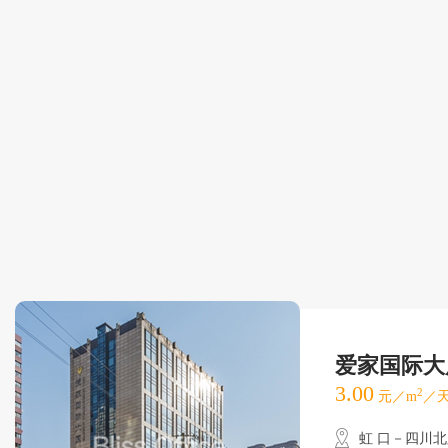
爱家国际大
3.00
2
元／m
／天
虹 口－四川