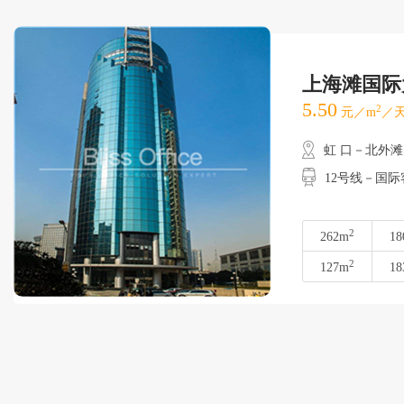
上海滩国际
5.50
2
元／m
／天
虹 口－北外滩
12号线－国
2
262m
18
2
127m
18