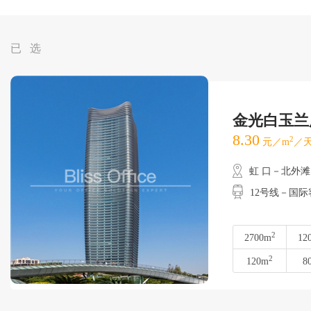
已 选
金光白玉兰
8.30
2
元／m
／天
虹 口－北外滩
12号线－国
2
2700m
12
2
120m
8