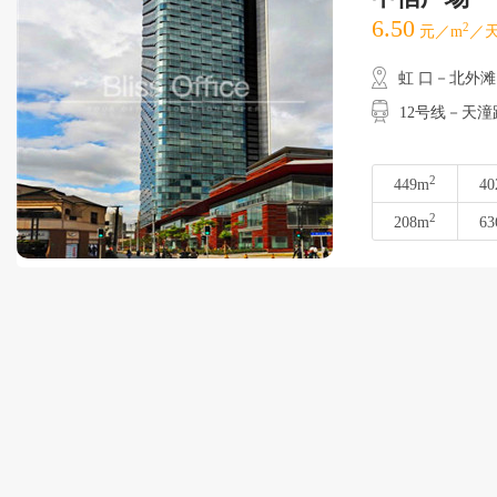
6.50
2
元／m
／天
虹 口－北外滩
12号线－天潼
2
449m
40
2
208m
63