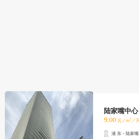
陆家嘴中心
9.00
2
元／m
／天
浦 东－陆家嘴