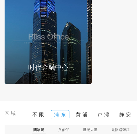
时代金融中心
区域
不 限
浦 东
黄 浦
卢 湾
静 安
陆家嘴
八佰伴
世纪大道
龙阳路张江