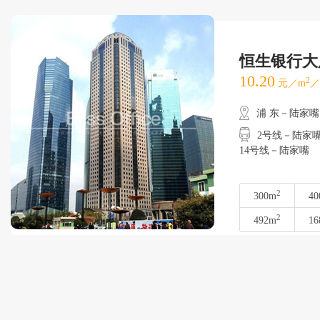
恒生银行大
10.20
2
元／m
／
浦 东－陆家嘴
2号线－陆家嘴
14号线－陆家嘴
2
300m
40
2
492m
16