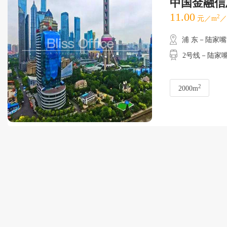
中国金融信
11.00
2
元／m
／
浦 东－陆家嘴
2号线－陆家嘴
2
2000m