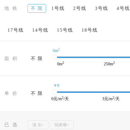
地 铁
不 限
1号线
2号线
3号线
4号线
17号线
14号线
15号线
18号线
2
0m
面 积
不 限
2
2
0
m
250
m
￥0
单 价
不 限
2
2
0
元/m
/天
3
元/m
/天
已 选
浦 东×
陆家嘴×