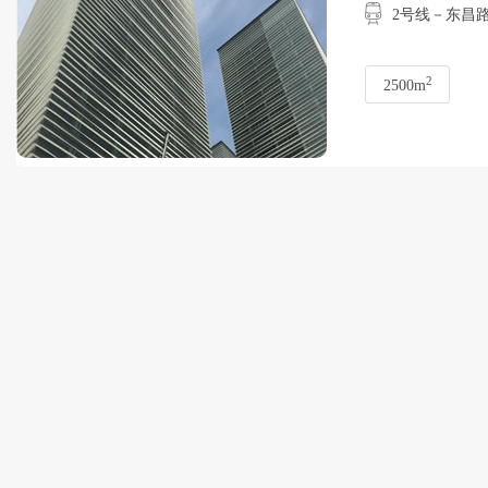
2号线－东昌路
2
2500m