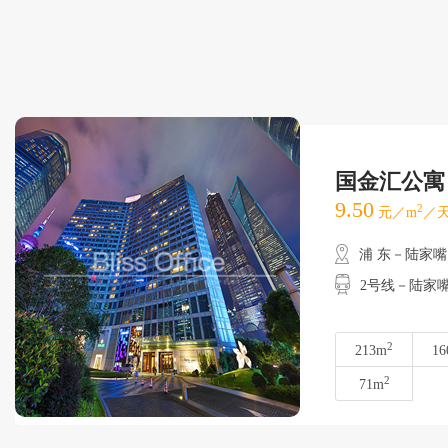
国金汇公寓
9.50
2
元／m
／天
浦 东－陆家嘴
2号线－陆家嘴
2
213m
16
2
71m