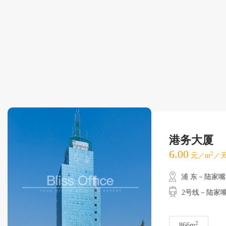
港务大厦
6.00
2
元／m
／天
浦 东－陆家嘴
2号线－陆家嘴
2
866m