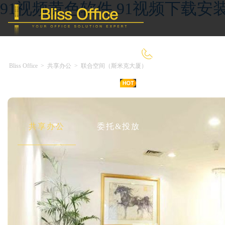
91视频黄色软件,91视频下载安装
4000-966-918
Bliss Office
>
共享办公
>
联合空间（斯米克大厦）
首 页
优选好房
传统办公
共享办公
委托&投放