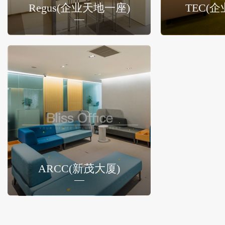
Regus(企业天地一座)
TEC(
ARCC(新茂大厦)