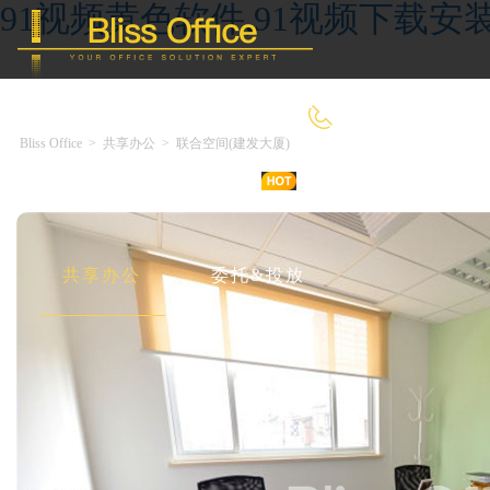
91视频黄色软件,91视频下载安装
4000-966-918
Bliss Office
>
共享办公
>
联合空间(建发大厦)
首 页
优选好房
传统办公
共享办公
委托&投放