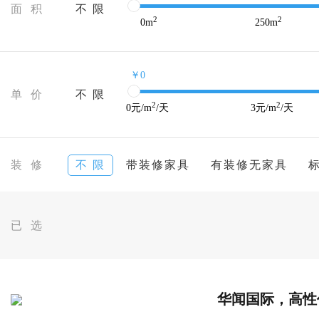
面 积
不 限
2
2
0
m
250
m
￥0
单 价
不 限
2
2
0
元/m
/天
3
元/m
/天
装 修
不 限
带装修家具
有装修无家具
已 选
华闻国际，高性