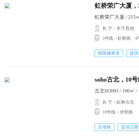
虹桥荣广大厦
虹桥荣广大厦 / 215㎡ 
长 宁－长宁其他
3号线－虹桥路、
精装修家具
提供
soho古北，
古北SOHO / 100㎡ / 
长 宁－虹桥古北
10号线－伊犁路
近地铁
提供注册