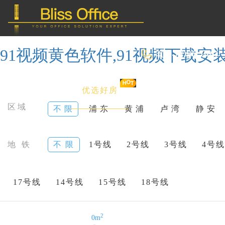
91视频黄色软件,91视频下载安装
400-8090-660
首 页
优选好房
传统办公
区域
不 限
浦 东
黄 浦
卢 湾
静 安
共享办公
地 铁
不 限
1号线
2号线
3号线
4号线
委托&投放
17号线
14号线
15号线
18号线
2
0m