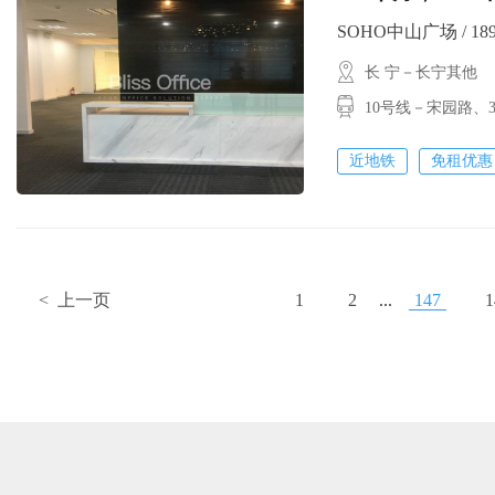
SOHO中山广场 / 189㎡
长 宁－长宁其他
10号线－宋园路
近地铁
免租优惠
< 上一页
1
2
...
147
1