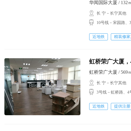
华闻国际大厦 / 132㎡ 
长 宁－长宁其他
10号线－宋园路
近地铁
精装修家
虹桥荣广大厦，
虹桥荣广大厦 / 569㎡ 
长 宁－长宁其他
3号线－虹桥路
近地铁
提供注册