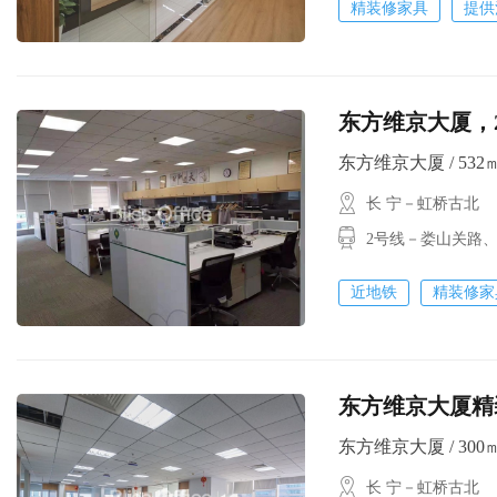
精装修家具
提供
东方维京大厦
东方维京大厦 / 532㎡ 
长 宁－虹桥古北
2号线－娄山关路、
近地铁
精装修家
东方维京大厦精装修
东方维京大厦 / 300㎡ 
长 宁－虹桥古北