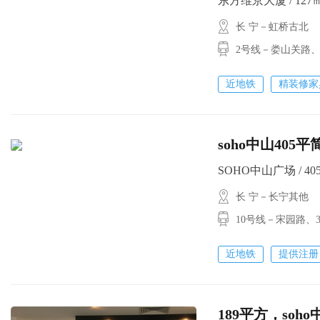
东方维京大厦 / 127㎡ 
长 宁－虹桥古北
2号线－娄山关路
近地铁
精装修家
soho中山405平简
SOHO中山广场 / 405㎡
长 宁－长宁其他
10号线－宋园路
近地铁
提供注册
189平方，