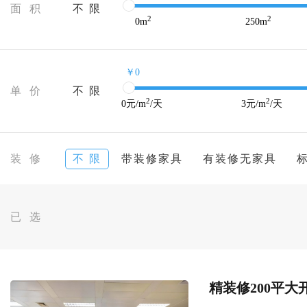
面 积
不 限
2
2
0
m
250
m
￥0
单 价
不 限
2
2
0
元/m
/天
3
元/m
/天
装 修
不 限
带装修家具
有装修无家具
已 选
精装修200平大开间