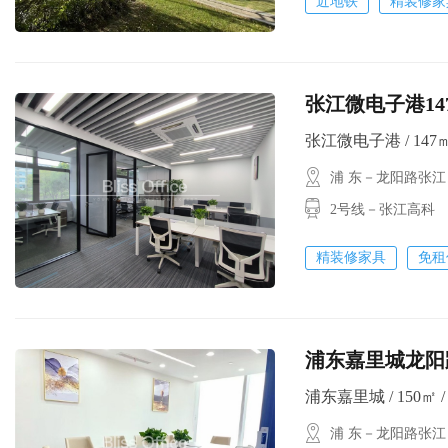
近地铁
精装修家
张江微电子港14
张江微电子港 / 147㎡ 
浦 东－龙阳路张江
2号线－张江高科
精装修家具
免租
浦东嘉里城龙阳
浦东嘉里城 / 150㎡ / 
浦 东－龙阳路张江