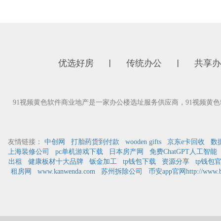
优选好房
传统办公
共享办
丨
丨
91视频黄色软件商业地产是一家办公楼选址服务供应商，91视频黄
友情链接：
中创网
打胎药货到付款
wooden gifts
京东e卡回收
数
上海装修公司
pc单机游戏下载
日本房产网
免费ChatGPT人工智能
出租
健康板材十大品牌
钣金加工
tp钱包下载
资源分享
tp钱包
租房网
www.kanwenda.com
苏州拆除公司
币安app官网http://www.bi