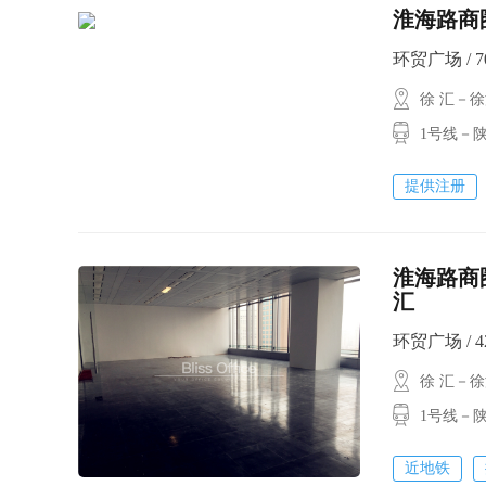
淮海路商圈
环贸广场 / 70
徐 汇－
1号线－陕
提供注册
淮海路商
汇
环贸广场 / 42
徐 汇－
1号线－陕
近地铁