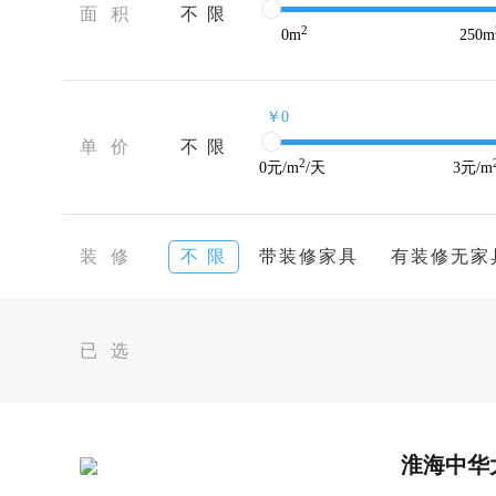
面 积
不 限
2
0
m
250
m
￥0
单 价
不 限
2
0
元/m
/天
3
元/m
装 修
不 限
带装修家具
有装修无家
已 选
淮海中华大