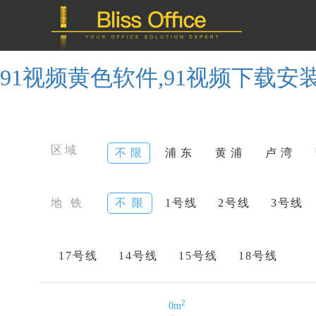
91视频黄色软件,91视频下载安装
区域
不 限
浦 东
黄 浦
卢 湾
地 铁
不 限
1号线
2号线
3号线
17号线
14号线
15号线
18号线
2
0m