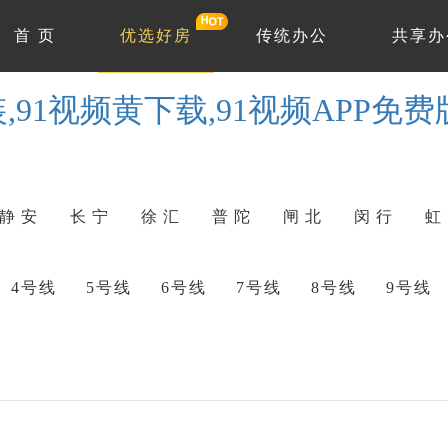
首 页
优选好房
传统办公
共享办
,91视频黄下载,91视频APP免费
静 安
长 宁
徐 汇
普 陀
闸 北
闵 行
虹
4号线
5号线
6号线
7号线
8号线
9号线