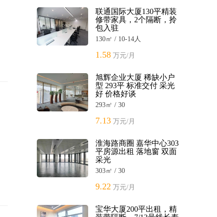
联通国际大厦130平精装
修带家具，2个隔断，拎
包入驻
130㎡ / 10-14人
1.58
万元/月
旭辉企业大厦 稀缺小户
型 293平 标准交付 采光
好 价格好谈
293㎡ / 30
7.13
万元/月
淮海路商圈 嘉华中心303
平房源出租 落地窗 双面
采光
303㎡ / 30
9.22
万元/月
宝华大厦200平出租，精