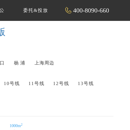
400-8090-660
公
委托&投放
版
 口
杨 浦
上海周边
10号线
11号线
12号线
13号线
2
1000m