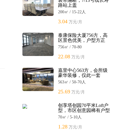
装带隔断，7/13号线长寿
路站上盖
200㎡ / 15-22人
3.04
万元/月
泰康保险大厦756方，高
区景色优美，户型方正
756㎡ / 70-80
22.08
万元/月
嘉里中心563方，会所级
豪华装修，仅此一套
563㎡ / 50-70人
25.69
万元/月
创享塔创园70平米Loft户
型，市区创意园稀有户型
70㎡ / 5-10人
1.28
万元/月