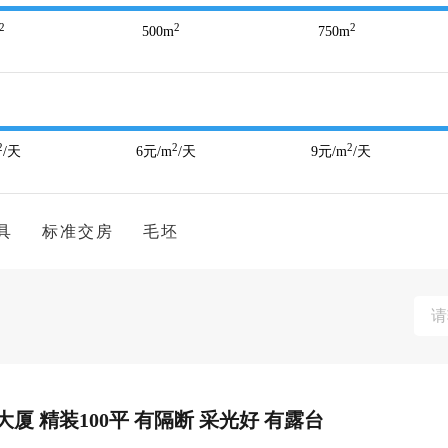
2
2
2
500
m
750
m
2
2
2
/天
6
元/m
/天
9
元/m
/天
具
标准交房
毛坯
厦 精装100平 有隔断 采光好 有露台