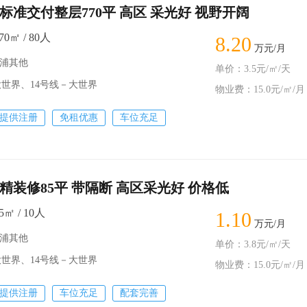
标准交付整层770平 高区 采光好 视野开阔
0㎡ / 80人
8.20
万元/月
黄浦其他
单价：3.5元/㎡/天
世界、14号线－大世界
物业费：15.0元/㎡/月
提供注册
免租优惠
车位充足
精装修85平 带隔断 高区采光好 价格低
㎡ / 10人
1.10
万元/月
黄浦其他
单价：3.8元/㎡/天
世界、14号线－大世界
物业费：15.0元/㎡/月
提供注册
车位充足
配套完善