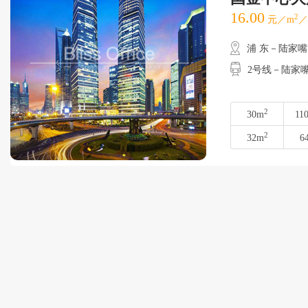
16.00
2
元／m
／
浦 东－陆家嘴
2号线－陆家
2
30m
11
2
32m
6