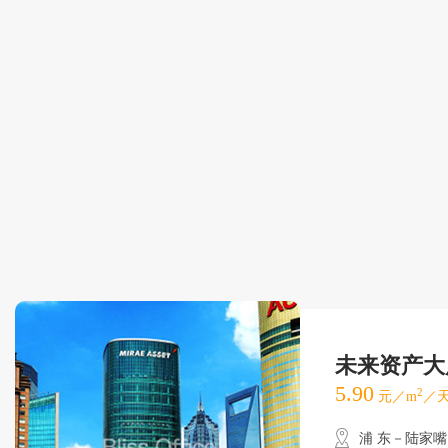
未来资产大
5.90
2
元／m
／天
浦 东－陆家嘴