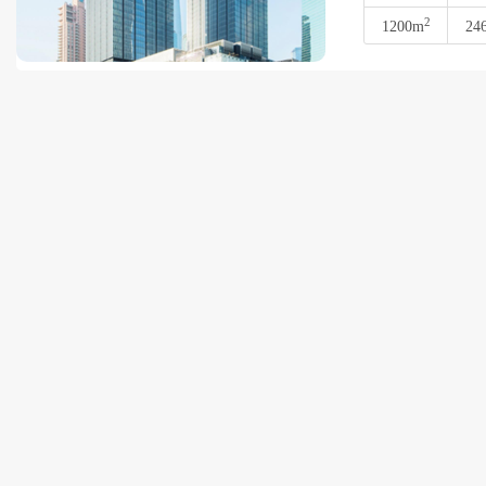
2
1200m
24