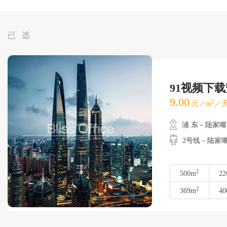
已 选
91视频下
9.00
2
元／m
／天
浦 东－陆家嘴
2号线－陆家
2
500m
22
2
369m
40