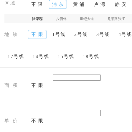
区域
不 限
浦 东
黄 浦
卢 湾
静 安
陆家嘴
八佰伴
世纪大道
龙阳路张江
地 铁
不 限
1号线
2号线
3号线
4号线
17号线
14号线
15号线
18号线
面 积
不 限
单 价
不 限