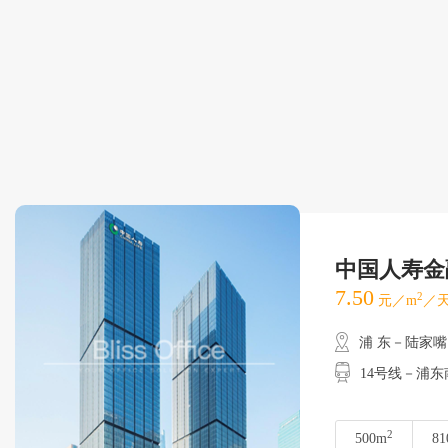
中国人寿金
7.50
2
元／m
／天
浦 东－陆家嘴
14号线－浦
2
500m
81