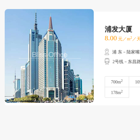
浦发大厦
8.00
2
元／m
／天
浦 东－陆家嘴
2号线－东昌
2
700m
10
2
178m