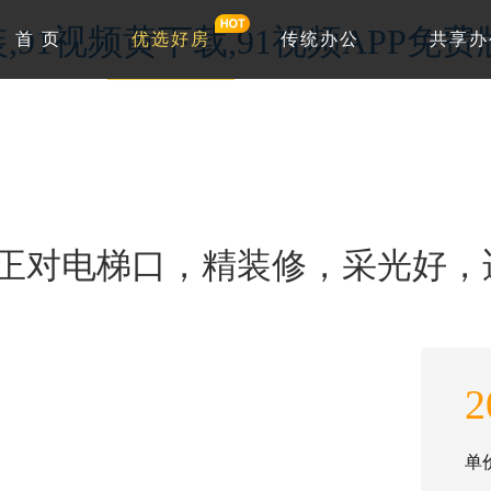
,91视频黄下载,91视频APP免费
首 页
优选好房
传统办公
共享办
对电梯口，精装修，采光好
2
单价