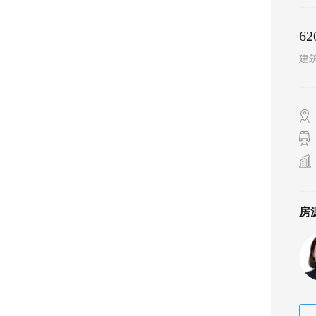
6
建
房