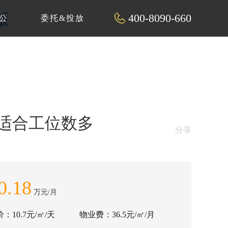
版
400-8090-660
公
委托&投放
，适合工位数多
分享
0.18
万元/月
：10.7元/㎡/天
物业费：36.5元/㎡/月