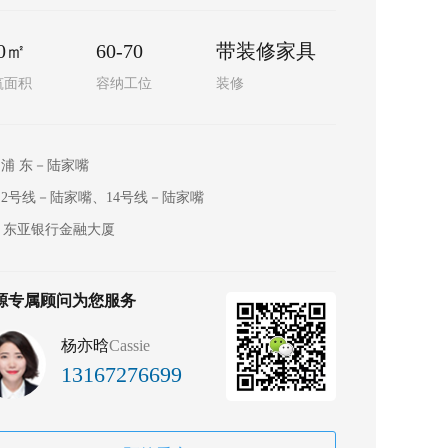
20㎡
60-70
带装修家具
筑面积
容纳工位
装修
浦 东－陆家嘴
2号线－陆家嘴、14号线－陆家嘴
东亚银行金融大厦
源专属顾问为您服务
杨亦晗
Cassie
13167276699