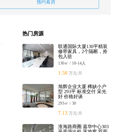
预约看房
热门房源
联通国际大厦130平精装
修带家具，2个隔断，拎
包入驻
130㎡ / 10-14人
1.58
万元/月
旭辉企业大厦 稀缺小户
型 293平 标准交付 采光
好 价格好谈
293㎡ / 30
7.13
万元/月
淮海路商圈 嘉华中心303
平房源出租 落地窗 双面