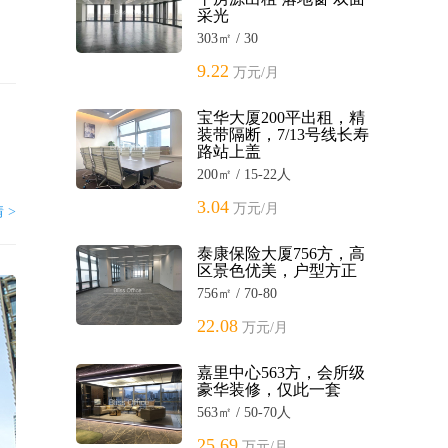
采光
303㎡ / 30
9.22
万元/月
宝华大厦200平出租，精
装带隔断，7/13号线长寿
路站上盖
200㎡ / 15-22人
3.04
万元/月
 >
泰康保险大厦756方，高
区景色优美，户型方正
756㎡ / 70-80
22.08
万元/月
嘉里中心563方，会所级
豪华装修，仅此一套
563㎡ / 50-70人
25.69
万元/月