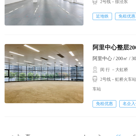
2号线－徐泾东
近地铁
免租优惠
阿里中心整层20
阿里中心 / 200㎡ / 3
闵 行 －大虹桥
2号线－虹桥火车站
车站
免租优惠
名企入