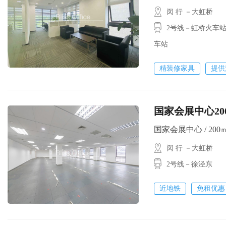
闵 行 －大虹桥
2号线－虹桥火车站
车站
精装修家具
提供
国家会展中心20
国家会展中心 / 200㎡ 
闵 行 －大虹桥
2号线－徐泾东
近地铁
免租优惠