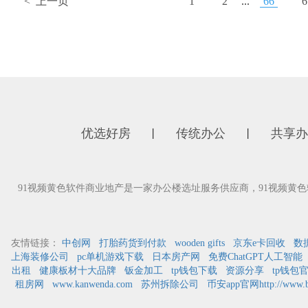
< 上一页
1
2
...
66
6
优选好房
传统办公
共享办
丨
丨
91视频黄色软件商业地产是一家办公楼选址服务供应商，91视频黄色
友情链接：
中创网
打胎药货到付款
wooden gifts
京东e卡回收
数
上海装修公司
pc单机游戏下载
日本房产网
免费ChatGPT人工智能
出租
健康板材十大品牌
钣金加工
tp钱包下载
资源分享
tp钱包
租房网
www.kanwenda.com
苏州拆除公司
币安app官网http://www.bi