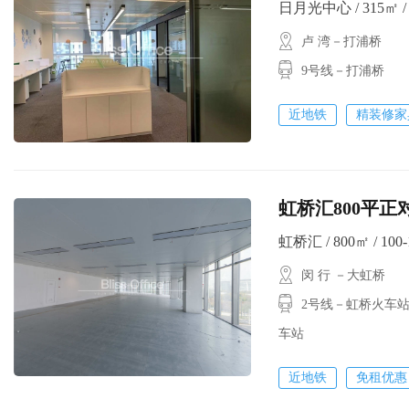
日月光中心 / 315㎡ / 
卢 湾－打浦桥
9号线－打浦桥
近地铁
精装修家
虹桥汇800平正
虹桥汇 / 800㎡ / 100-
闵 行 －大虹桥
2号线－虹桥火车站
车站
近地铁
免租优惠