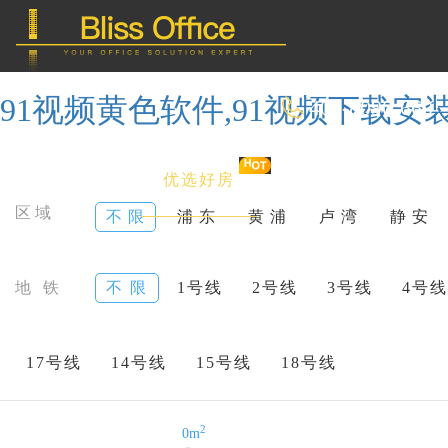
91视频黄色软件,91视频下载安装
400-8090-660
首 页
优选好房
传统办公
区域
不 限
浦 东
黄 浦
卢 湾
静 安
共享办公
地 铁
不 限
1号线
2号线
3号线
4号线
委托&投放
17号线
14号线
15号线
18号线
2
0m