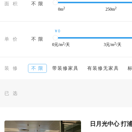
面 积
不 限
2
2
0
m
250
m
￥0
单 价
不 限
2
2
0
元/m
/天
3
元/m
/天
装 修
不 限
带装修家具
有装修无家具
已 选
日月光中心 打浦