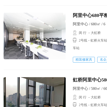
阿里中心680平
阿里中心 / 680㎡ / 6
闵 行 －大虹桥
2号线－虹桥火车站
车站
精装修家具
名企
虹桥阿里中心5
阿里中心 / 580㎡ / 6
闵 行 －大虹桥
2号线－虹桥火车站