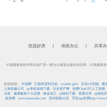
优选好房
传统办公
共享办
丨
丨
91视频黄色软件商业地产是一家办公楼选址服务供应商，91视
友情链接：
中创网
打胎药货到付款
wooden gifts
京东e卡回收
数
上海装修公司
pc单机游戏下载
日本房产网
免费ChatGPT人工智能
出租
健康板材十大品牌
钣金加工
tp钱包下载
资源分享
tp钱包
租房网
www.kanwenda.com
苏州拆除公司
币安app官网http://www.bi