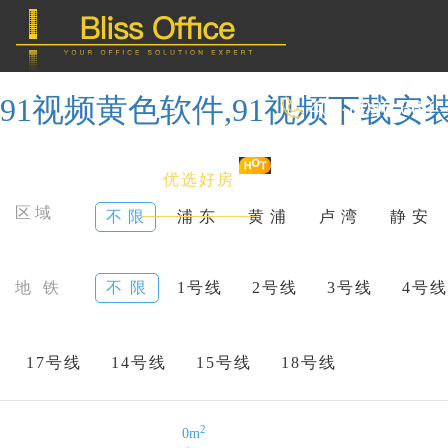
91视频黄色软件,91视频下载安装
400-8090-660
首 页
优选好房
传统办公
区域
不 限
浦 东
黄 浦
卢 湾
静 安
共享办公
地 铁
不 限
1号线
2号线
3号线
4号线
委托&投放
17号线
14号线
15号线
18号线
2
0m