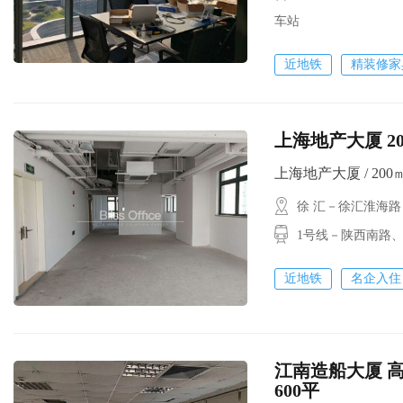
车站
近地铁
精装修家
上海地产大厦 2
上海地产大厦 / 200㎡ 
徐 汇－徐汇淮海路
1号线－陕西南路
近地铁
名企入住
江南造船大厦 高
600平