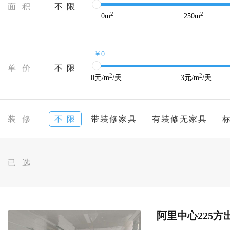
面 积
不 限
2
2
0
m
250
m
￥0
单 价
不 限
2
2
0
元/m
/天
3
元/m
/天
装 修
不 限
带装修家具
有装修无家具
已 选
阿里中心225方